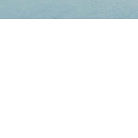
tglied bei uns werden und dich 
ch oder als Passives-Mitglied ein
, wähle das passende Anmeldeformular 
Leistungssport:
Basketball Herren
Basketball Jugend
Fussball Herren