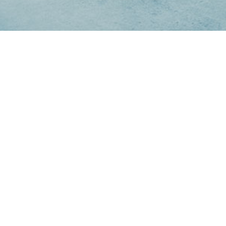
beim FC Asteras
bringen?
für dich aus.